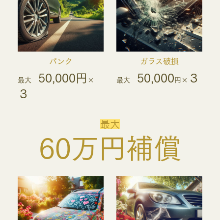
パンク
ガラス破損
50,000円
50,000
３
最大
×
最大
円×
３
最大
60万円補償