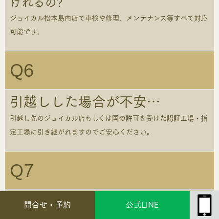
けれるの?
ジョイカル松本島内店で車検や修理、メンテナンス等すべて対応
可能です。
Q6
引越しした場合が不安…
引越し先のジョイカル店もしくは国の許可を受けた認証工場・指
定工場に引き継がれますのでご安心ください。
Q7
ボーナスなしでも大丈夫ですか?
問合せ・予約
公式LINE
大丈夫です。月々均等にてお支払いができます。詳しくはジョイ