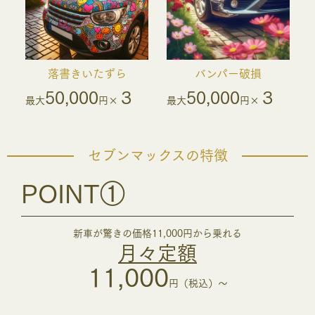
落書きいたずら
バンパー破損
50,000
３
50,000
３
最大
円×
最大
円×
セブンマックスの特徴
POINT①
新車が驚きの価格11,000円から乗れる
月々定額
11,000
円（税込）～