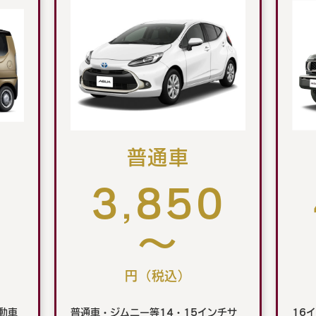
普通車
0
3,850
～
円（税込）
動車
普通車・ジムニー等14・15インチサ
16